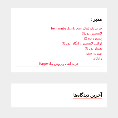
مدیر :
خرید بک لینک behtarinbacklink.com
لایسنس نود32
پسورد نود 32
اوکلی لایسنس رایگان نود 32
همیار نود 32
بهترین سئو
رایگان
خرید آنتی ویروس Kaspersky
آخرین دیدگاه‌ها