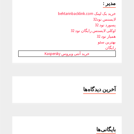
مدیر :
خرید بک لینک behtarinbacklink.com
لایسنس نود32
پسورد نود 32
اوکلی لایسنس رایگان نود 32
همیار نود 32
بهترین سئو
رایگان
خرید آنتی ویروس Kaspersky
آخرین دیدگاه‌ها
بایگانی‌ها