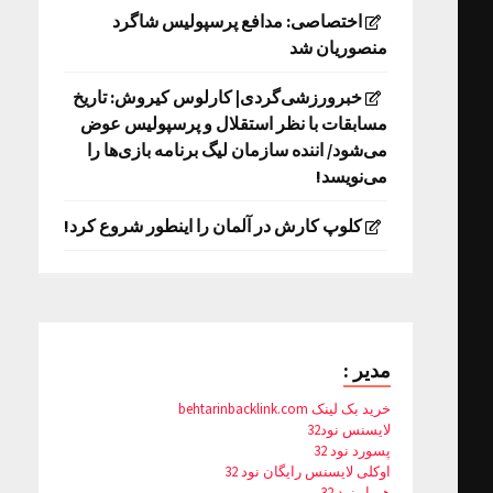
اختصاصی: مدافع پرسپولیس شاگرد
منصوریان شد
خبرورزشی‌گردی| کارلوس کیروش: تاریخ
مسابقات با نظر استقلال و پرسپولیس عوض
می‌شود/ اننده سازمان لیگ برنامه بازی‌ها را
می‌نویسد!
کلوپ کارش در آلمان را اینطور شروع کرد!
مدیر :
خرید بک لینک behtarinbacklink.com
لایسنس نود32
پسورد نود 32
اوکلی لایسنس رایگان نود 32
همیار نود 32