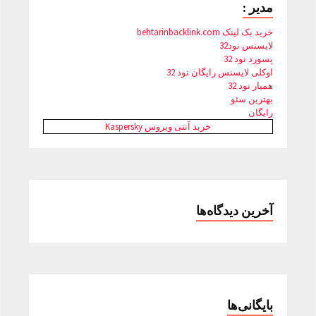
مدیر :
خرید بک لینک behtarinbacklink.com
لایسنس نود32
پسورد نود 32
اوکلی لایسنس رایگان نود 32
همیار نود 32
بهترین سئو
رایگان
خرید آنتی ویروس Kaspersky
آخرین دیدگاه‌ها
بایگانی‌ها