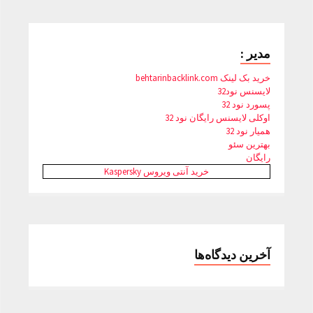
مدیر :
خرید بک لینک behtarinbacklink.com
لایسنس نود32
پسورد نود 32
اوکلی لایسنس رایگان نود 32
همیار نود 32
بهترین سئو
رایگان
خرید آنتی ویروس Kaspersky
آخرین دیدگاه‌ها