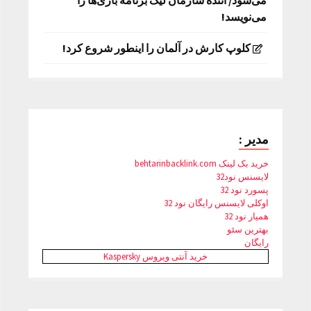
می‌شود/ اننده سازمان لیگ برنامه بازی‌ها را
می‌نویسد!
کلوپ کارش در آلمان را اینطور شروع کرد!
مدیر :
خرید بک لینک behtarinbacklink.com
لایسنس نود32
پسورد نود 32
اوکلی لایسنس رایگان نود 32
همیار نود 32
بهترین سئو
رایگان
خرید آنتی ویروس Kaspersky