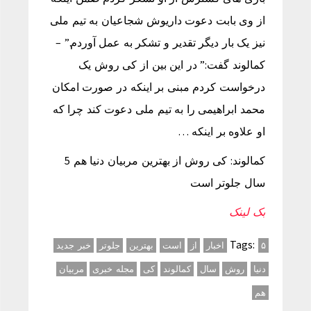
از وی بابت دعوت داریوش شجاعیان به تیم ملی
نیز یک بار دیگر تقدیر و تشکر به عمل آوردم.” –
کمالوند گفت:” در این بین از کی روش یک
درخواست کردم مبنی بر اینکه در صورت امکان
محمد ابراهیمی را به تیم ملی دعوت کند چرا که
او علاوه بر اینکه …
کمالوند: کی روش از بهترین مربیان دنیا هم 5
سال جلوتر است
بک لینک
Tags:
۵
اخبار
از
است
بهترین
جلوتر
خبر جدید
دنیا
روش
سال
کمالوند
کی
مجله خبری
مربیان
هم