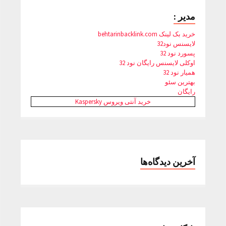
مدیر :
خرید بک لینک behtarinbacklink.com
لایسنس نود32
پسورد نود 32
اوکلی لایسنس رایگان نود 32
همیار نود 32
بهترین سئو
رایگان
خرید آنتی ویروس Kaspersky
آخرین دیدگاه‌ها