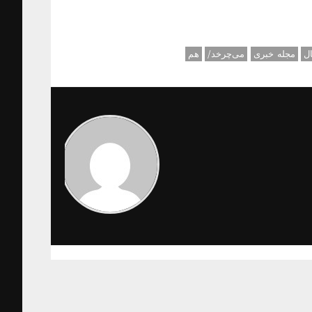
ال
مجله خبری
می‌چرخد/
هم