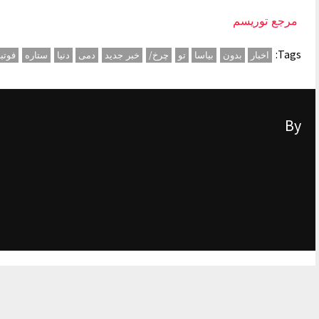
مرجع توریسم
Tags:
اخبار
بدون
بیاسا
تو
چرخ/
خبر جدید
دمی
دنیا
ستاره
فوتب
By