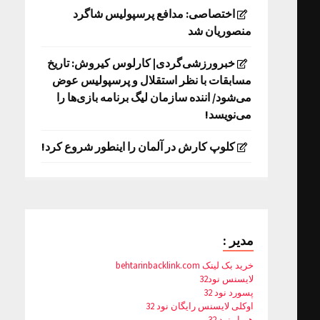
اختصاصی: مدافع پرسپولیس شاگرد
منصوریان شد
خبرورزشی‌گردی| کارلوس کیروش: تاریخ
مسابقات با نظر استقلال و پرسپولیس عوض
می‌شود/ اننده سازمان لیگ برنامه بازی‌ها را
می‌نویسد!
کلوپ کارش در آلمان را اینطور شروع کرد!
مدیر :
خرید بک لینک behtarinbacklink.com
لایسنس نود32
پسورد نود 32
اوکلی لایسنس رایگان نود 32
همیار نود 32