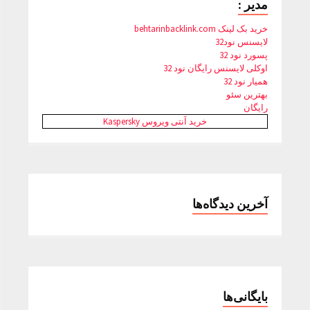
مدیر :
خرید بک لینک behtarinbacklink.com
لایسنس نود32
پسورد نود 32
اوکلی لایسنس رایگان نود 32
همیار نود 32
بهترین سئو
رایگان
خرید آنتی ویروس Kaspersky
آخرین دیدگاه‌ها
بایگانی‌ها