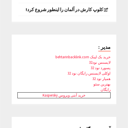
کلوپ کارش در آلمان را اینطور شروع کرد!
مدیر :
خرید بک لینک behtarinbacklink.com
لایسنس نود32
پسورد نود 32
اوکلی لایسنس رایگان نود 32
همیار نود 32
بهترین سئو
رایگان
خرید آنتی ویروس Kaspersky