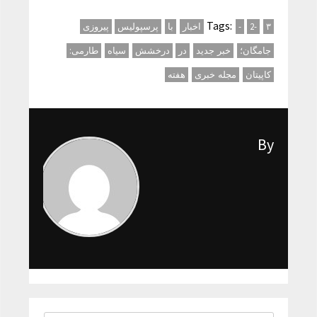
Tags:
۳
2-
-
اخبار
با
پرسپولیس
پیروزی
جامگان؛
خبر جدید
در
درخشش
سیاه
طارمی:
کاپیتان
مجله خبری
هفته
By