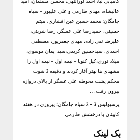
کامیابی نیا، احمد نوراللهی، محسن مسلمان، امید
عالیشاه، مهدی طارمی و علی علیپور – سیاه
جامگان: محمد حسین عین افشاری، میثم
حسینی، حمیدرضا علی عسگر، رضا شربتی،
علیرضا نقی زاده، مهدی جعفرپور، مصطفی
احمدی، سیدحسین کریمی،سید ایمان موسوی،
میلاد نوری،کیل کنویا – نیمه اول – نیمه اول را
مشهدی ها بهتر آغاز کردند و دقیقه 3 شوت
محکم پشت محوطه علی عسگر از بالای دروازه
بیرون رفت …
پرسپولیس 3 – 2 سیاه جامگان؛ پیروزی در هفته
کاپیتان با درخشش طارمی
بک لینک