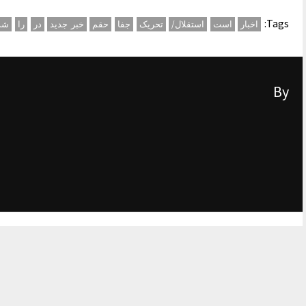
Tags:
اخبار
است
استقلال/
تحریک
جفا
حقم
خبر جدید
در
را
شد
By