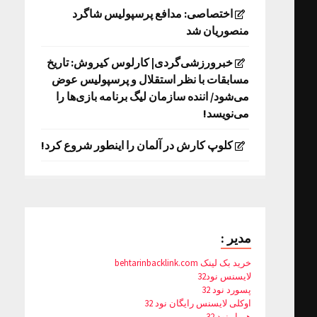
اختصاصی: مدافع پرسپولیس شاگرد
منصوریان شد
خبرورزشی‌گردی| کارلوس کیروش: تاریخ
مسابقات با نظر استقلال و پرسپولیس عوض
می‌شود/ اننده سازمان لیگ برنامه بازی‌ها را
می‌نویسد!
کلوپ کارش در آلمان را اینطور شروع کرد!
مدیر :
خرید بک لینک behtarinbacklink.com
لایسنس نود32
پسورد نود 32
اوکلی لایسنس رایگان نود 32
همیار نود 32