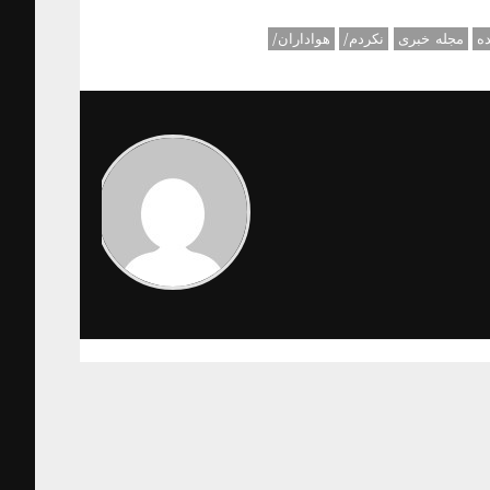
ه
مجله خبری
نکردم/
هواداران/