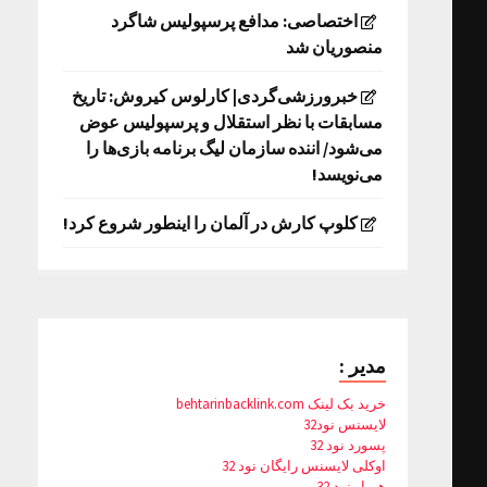
اختصاصی: مدافع پرسپولیس شاگرد
منصوریان شد
خبرورزشی‌گردی| کارلوس کیروش: تاریخ
مسابقات با نظر استقلال و پرسپولیس عوض
می‌شود/ اننده سازمان لیگ برنامه بازی‌ها را
می‌نویسد!
کلوپ کارش در آلمان را اینطور شروع کرد!
مدیر :
خرید بک لینک behtarinbacklink.com
لایسنس نود32
پسورد نود 32
اوکلی لایسنس رایگان نود 32
همیار نود 32