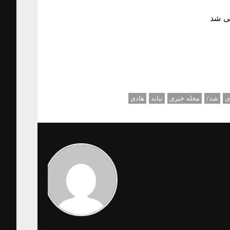
سی شد
ی
شد/
مجله خبری
نباید
هادی