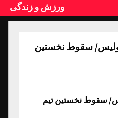
ورزش و زندگی
ولیس/ سقوط نخستین
س/ سقوط نخستین تیم