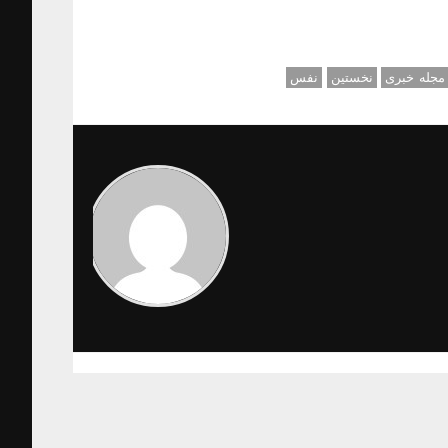
مجله خبری
نخستین
نفس