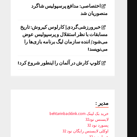
اختصاصی: مدافع پرسپولیس شاگرد
منصوریان شد
خبرورزشی‌گردی| کارلوس کیروش: تاریخ
مسابقات با نظر استقلال و پرسپولیس عوض
می‌شود/ اننده سازمان لیگ برنامه بازی‌ها را
می‌نویسد!
کلوپ کارش در آلمان را اینطور شروع کرد!
مدیر :
خرید بک لینک behtarinbacklink.com
لایسنس نود32
پسورد نود 32
اوکلی لایسنس رایگان نود 32
همیار نود 32