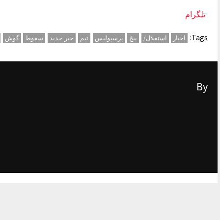
تلگرام
Tags:
اخبار
استقلال/
بیخ
پرسپولیس
تیم
خبر جدید
سقوط
گوش
By