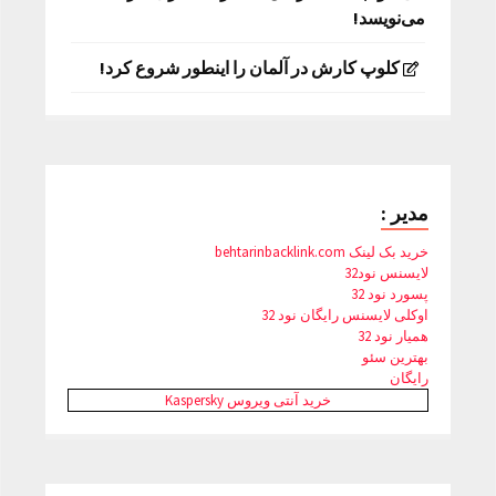
می‌نویسد!
کلوپ کارش در آلمان را اینطور شروع کرد!
مدیر :
خرید بک لینک behtarinbacklink.com
لایسنس نود32
پسورد نود 32
اوکلی لایسنس رایگان نود 32
همیار نود 32
بهترین سئو
رایگان
خرید آنتی ویروس Kaspersky