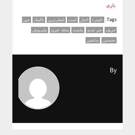
بازی
Tags:
«اوتی»
اخبار
است
اصلی‌ترین
تاکتیک
چین
حریف
خبر جدید
ماست
مجله خبری
ملی‌پوش
نخستین
نداشتن
By