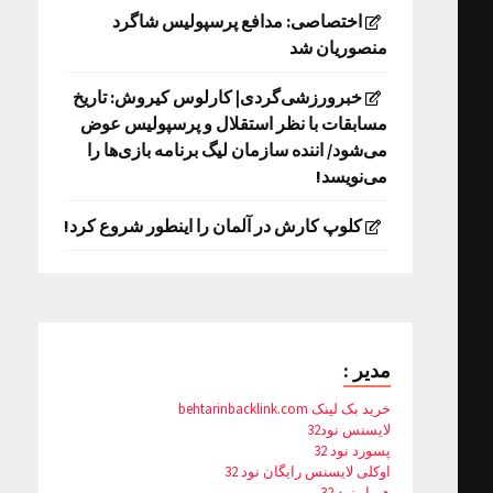
اختصاصی: مدافع پرسپولیس شاگرد
منصوریان شد
خبرورزشی‌گردی| کارلوس کیروش: تاریخ
مسابقات با نظر استقلال و پرسپولیس عوض
می‌شود/ اننده سازمان لیگ برنامه بازی‌ها را
می‌نویسد!
کلوپ کارش در آلمان را اینطور شروع کرد!
مدیر :
خرید بک لینک behtarinbacklink.com
لایسنس نود32
پسورد نود 32
اوکلی لایسنس رایگان نود 32
همیار نود 32