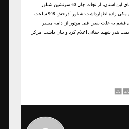
در فضای مجازی مبنی بر غرق شدن یک شناور مسافری در آب های این استان، از نجات جان 60 سرنشین شناور
مسافری آذرخش 908 در آب های جزیره قشم خبرداد. – اسماعیل مکی زاده اظهارداشت: شناور آذرخش 908 ساعت
شهید ذاکری قشم به علت نقص فنی موتور از ادامه مسیر
سمت بندر شهید حقانی اعلام کرد و بیان داشت: مرکز
ات
یک