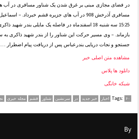
15:25 سه شنبه 18 اسفندماه در فاصله یک مایلی بندر 
بازماند. – وی مسیر حرکت این شناور را از بندر شهید ذاکری به 
جستجو و نجات دریایی بندرعباس پس از دریافت پیام اضطرار …
مشاهده متن اصلی خبر
دانلود ها پلاس
شبکه خانگی
Tags:
۶۰
اخبار
خبر جدید
در
سرنشین
شناور
قشم
مجله خبری
نج
By