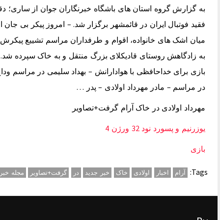
به گزارش گروه استان های باشگاه خبرنگاران جوان از ساری؛ دقای
فقید فوتبال ایران در قائمشهر برگزار شد. – امروز پیکر بی جان 
میان اشک های خانواده، اقوام و طرفداران مراسم تشییع پیکرش بر
به زادگاهش روستای قادیکلای بزرگ منتقل و به خاک سپرده شد. – 
بازی برای خداحافظی با هوادارانش – بهداد سلیمی در مراسم وداع
در مراسم – مادر مهرداد اولادی – پدر …
مهرداد اولادی در خاک آرام گرفت+تصاویر
یوزرنیم و پسورد نود 32 ورژن 4
بازی
Tags:
آرام
اخبار
اولادی
خاک
خبر جدید
در
گرفت+تصاویر
مجله خبر