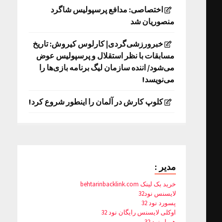
اختصاصی: مدافع پرسپولیس شاگرد
منصوریان شد
خبرورزشی‌گردی| کارلوس کیروش: تاریخ
مسابقات با نظر استقلال و پرسپولیس عوض
می‌شود/ اننده سازمان لیگ برنامه بازی‌ها را
می‌نویسد!
کلوپ کارش در آلمان را اینطور شروع کرد!
مدیر :
خرید بک لینک behtarinbacklink.com
لایسنس نود32
پسورد نود 32
اوکلی لایسنس رایگان نود 32
همیار نود 32