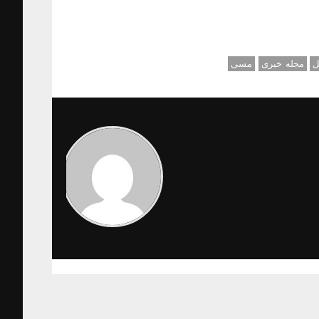
ل
مجله خبری
مسی