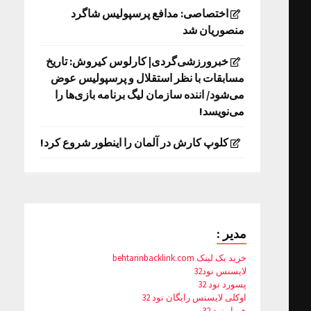
اختصاصی: مدافع پرسپولیس شاگرد
منصوریان شد
خبرورزشی‌گردی| کارلوس کیروش: تاریخ
مسابقات با نظر استقلال و پرسپولیس عوض
می‌شود/ اننده سازمان لیگ برنامه بازی‌ها را
می‌نویسد!
کلوپ کارش در آلمان را اینطور شروع کرد!
مدیر :
خرید بک لینک behtarinbacklink.com
لایسنس نود32
پسورد نود 32
اوکلی لایسنس رایگان نود 32
همیار نود 32