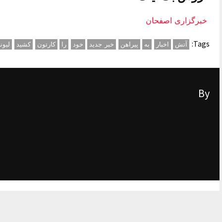
خبرگزاری اصفحان
Tags:
آتش
اخبار
به
پیراهن
خبر جدید
خود
را
کارتون
کشید
لیون
By