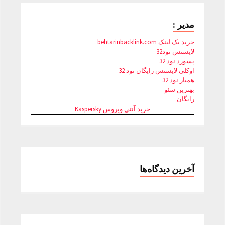
مدیر :
خرید بک لینک behtarinbacklink.com
لایسنس نود32
پسورد نود 32
اوکلی لایسنس رایگان نود 32
همیار نود 32
بهترین سئو
رایگان
خرید آنتی ویروس Kaspersky
آخرین دیدگاه‌ها