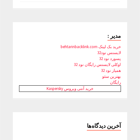
مدیر :
خرید بک لینک behtarinbacklink.com
لایسنس نود32
پسورد نود 32
اوکلی لایسنس رایگان نود 32
همیار نود 32
بهترین سئو
رایگان
خرید آنتی ویروس Kaspersky
آخرین دیدگاه‌ها