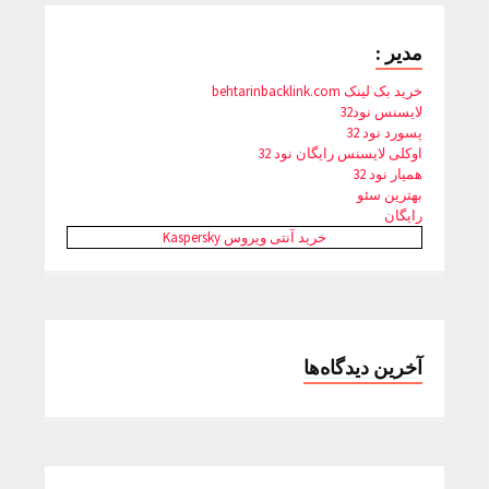
مدیر :
خرید بک لینک behtarinbacklink.com
لایسنس نود32
پسورد نود 32
اوکلی لایسنس رایگان نود 32
همیار نود 32
بهترین سئو
رایگان
خرید آنتی ویروس Kaspersky
آخرین دیدگاه‌ها