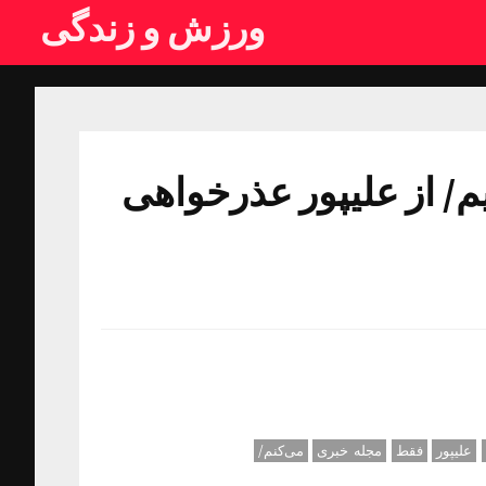
ورزش و زندگی
از را بگیریم/ از علیپور عذرخواهی
علیپور
فقط
مجله خبری
می‌کنم/