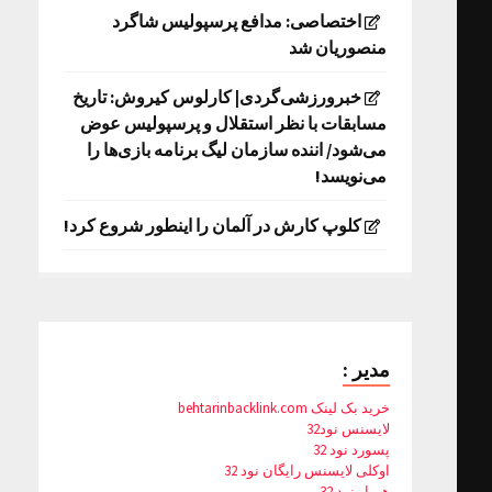
اختصاصی: مدافع پرسپولیس شاگرد
منصوریان شد
خبرورزشی‌گردی| کارلوس کیروش: تاریخ
مسابقات با نظر استقلال و پرسپولیس عوض
می‌شود/ اننده سازمان لیگ برنامه بازی‌ها را
می‌نویسد!
کلوپ کارش در آلمان را اینطور شروع کرد!
مدیر :
خرید بک لینک behtarinbacklink.com
لایسنس نود32
پسورد نود 32
اوکلی لایسنس رایگان نود 32
همیار نود 32