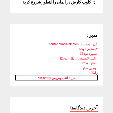
کلوپ کارش در آلمان را اینطور شروع کرد!
مدیر :
خرید بک لینک behtarinbacklink.com
لایسنس نود32
پسورد نود 32
اوکلی لایسنس رایگان نود 32
همیار نود 32
بهترین سئو
رایگان
خرید آنتی ویروس Kaspersky
آخرین دیدگاه‌ها