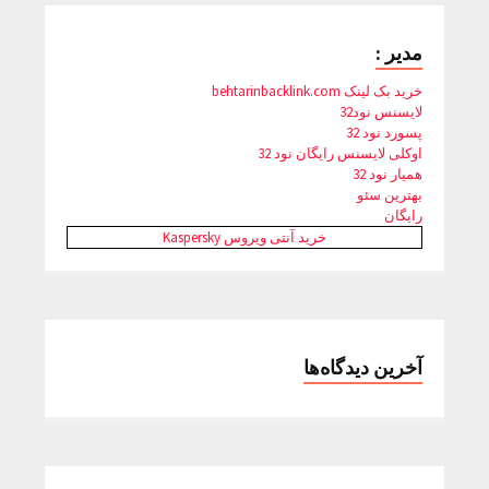
مدیر :
خرید بک لینک behtarinbacklink.com
لایسنس نود32
پسورد نود 32
اوکلی لایسنس رایگان نود 32
همیار نود 32
بهترین سئو
رایگان
خرید آنتی ویروس Kaspersky
آخرین دیدگاه‌ها