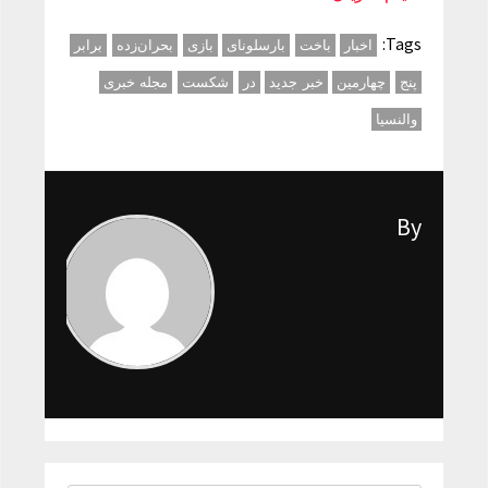
Tags:
اخبار
باخت
بارسلونای
بازی
بحران‌زده
برابر
پنج
چهارمین
خبر جدید
در
شکست
مجله خبری
والنسیا
By