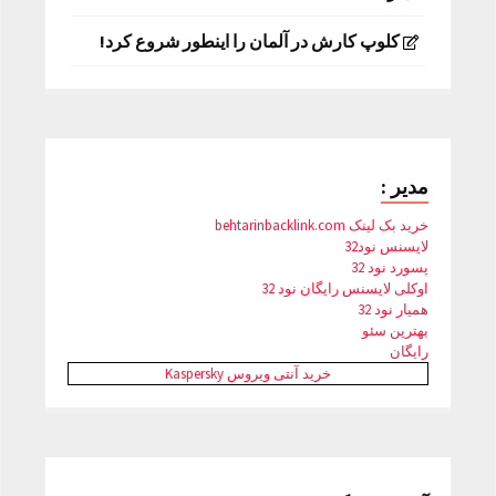
کلوپ کارش در آلمان را اینطور شروع کرد!
مدیر :
خرید بک لینک behtarinbacklink.com
لایسنس نود32
پسورد نود 32
اوکلی لایسنس رایگان نود 32
همیار نود 32
بهترین سئو
رایگان
خرید آنتی ویروس Kaspersky