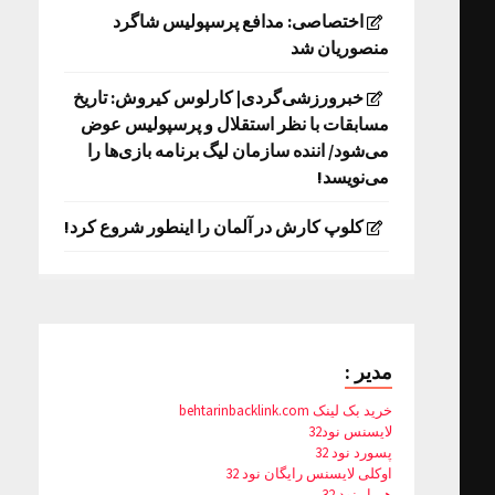
اختصاصی: مدافع پرسپولیس شاگرد
منصوریان شد
خبرورزشی‌گردی| کارلوس کیروش: تاریخ
مسابقات با نظر استقلال و پرسپولیس عوض
می‌شود/ اننده سازمان لیگ برنامه بازی‌ها را
می‌نویسد!
کلوپ کارش در آلمان را اینطور شروع کرد!
مدیر :
خرید بک لینک behtarinbacklink.com
لایسنس نود32
پسورد نود 32
اوکلی لایسنس رایگان نود 32
همیار نود 32