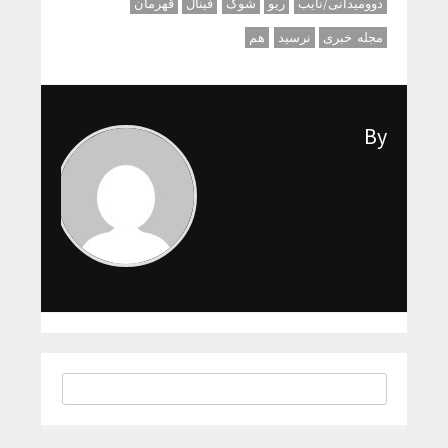
دوومیدانی/نایب
ریو
شوک
فینال
قهرمان
مجله خبری
نرسید
هم
By