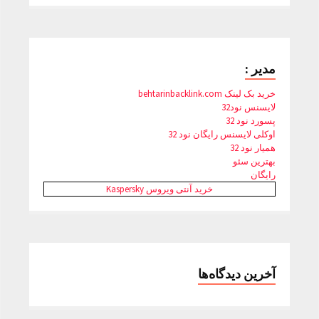
مدیر :
خرید بک لینک behtarinbacklink.com
لایسنس نود32
پسورد نود 32
اوکلی لایسنس رایگان نود 32
همیار نود 32
بهترین سئو
رایگان
خرید آنتی ویروس Kaspersky
آخرین دیدگاه‌ها