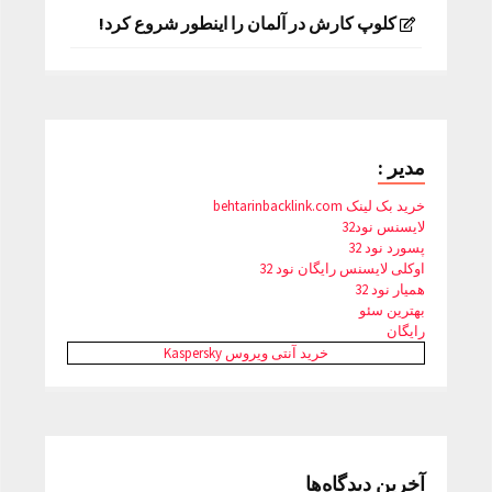
کلوپ کارش در آلمان را اینطور شروع کرد!
مدیر :
خرید بک لینک behtarinbacklink.com
لایسنس نود32
پسورد نود 32
اوکلی لایسنس رایگان نود 32
همیار نود 32
بهترین سئو
رایگان
خرید آنتی ویروس Kaspersky
آخرین دیدگاه‌ها