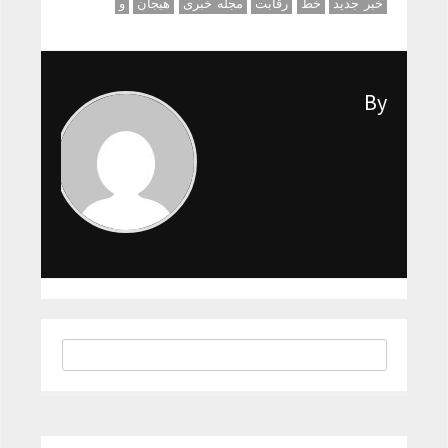
خبر جدید
خط
رقابت
مجله خبری
هیجان
و
By