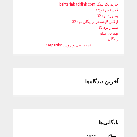
خرید بک لینک behtarinbacklink.com
لایسنس نود32
پسورد نود 32
اوکلی لایسنس رایگان نود 32
همیار نود 32
بهترین سئو
رایگان
خرید آنتی ویروس Kaspersky
آخرین دیدگاه‌ها
بایگانی‌ها