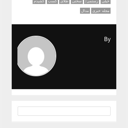
خیلی
رستمی/
سختی
طلای
کسب
کشیدم
مجله خبری
مدال
By