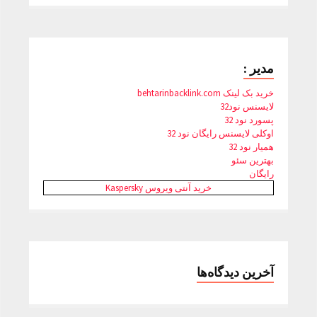
مدیر :
خرید بک لینک behtarinbacklink.com
لایسنس نود32
پسورد نود 32
اوکلی لایسنس رایگان نود 32
همیار نود 32
بهترین سئو
رایگان
خرید آنتی ویروس Kaspersky
آخرین دیدگاه‌ها