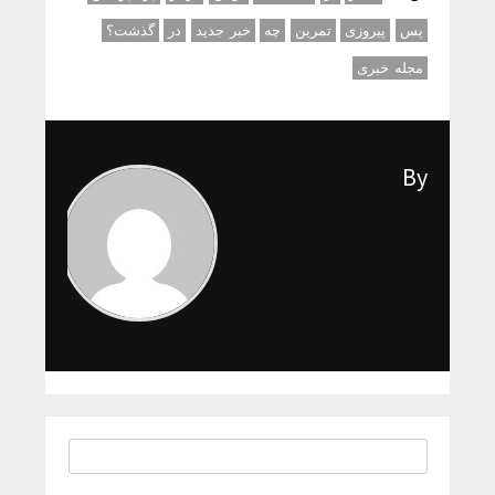
پس
پیروزی
تمرین
چه
خبر جدید
در
گذشت؟
مجله خبری
By