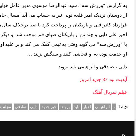
به گزارش “ورزش سه”، سید عبدالرضا موسوی مدیر عامل هواپی
قرارداد کادر فنی و بازیکنان را پرداخت کرد تا صبا برخلاف سا
اخیر علی دایی و چند تن از بازیکنان صبای قم موجب شد او دیگر
با “ورزش سه” می گوید وقتی به تیمی کمک می کند و بر علیه او
او خدمت بوده به او فحاشی کنند و سنگش بزنند …
دایی ، صادقی و ابراهیمی باید بروند
آپدیت نود 32 جدید امروز
فیلم سریال آهنگ
Tags:
،
ابراهیمی
اخبار
باید
بروند!
خبر جدید
دایی
صادقی
مجله خ