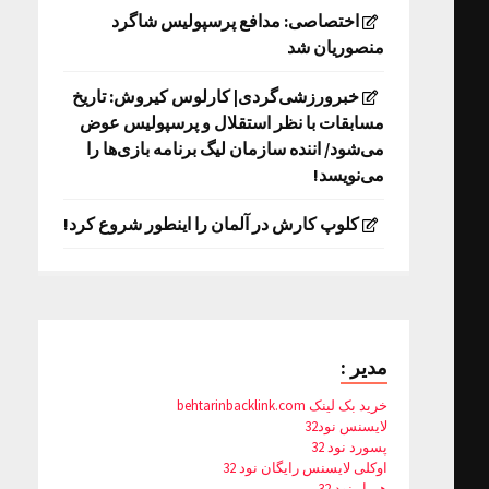
اختصاصی: مدافع پرسپولیس شاگرد
منصوریان شد
خبرورزشی‌گردی| کارلوس کیروش: تاریخ
مسابقات با نظر استقلال و پرسپولیس عوض
می‌شود/ اننده سازمان لیگ برنامه بازی‌ها را
می‌نویسد!
کلوپ کارش در آلمان را اینطور شروع کرد!
مدیر :
خرید بک لینک behtarinbacklink.com
لایسنس نود32
پسورد نود 32
اوکلی لایسنس رایگان نود 32
همیار نود 32