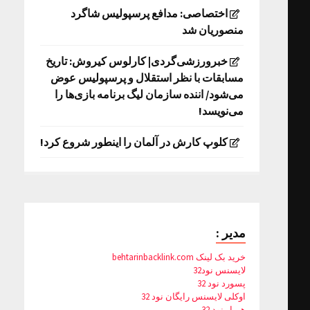
اختصاصی: مدافع پرسپولیس شاگرد
منصوریان شد
خبرورزشی‌گردی| کارلوس کیروش: تاریخ
مسابقات با نظر استقلال و پرسپولیس عوض
می‌شود/ اننده سازمان لیگ برنامه بازی‌ها را
می‌نویسد!
کلوپ کارش در آلمان را اینطور شروع کرد!
مدیر :
خرید بک لینک behtarinbacklink.com
لایسنس نود32
پسورد نود 32
اوکلی لایسنس رایگان نود 32
همیار نود 32