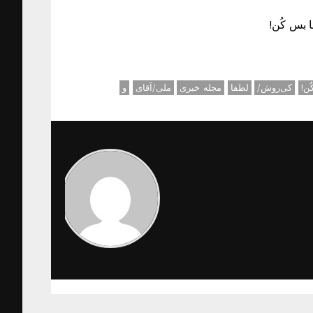
 بس کُن!
ُن!
کی‌روش/
لطفا
مجله خبری
ملی/آقای
و