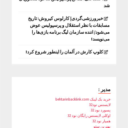
شد
خبرورزشی‌گردی| کارلوس کیروش: تاریخ
مسابقات با نظر استقلال و پرسپولیس عوض
می‌شود/ اننده سازمان لیگ برنامه بازی‌ها را
می‌نویسد!
کلوپ کارش در آلمان را اینطور شروع کرد!
مدیر :
خرید بک لینک behtarinbacklink.com
لایسنس نود32
پسورد نود 32
اوکلی لایسنس رایگان نود 32
همیار نود 32
بهترین سئو