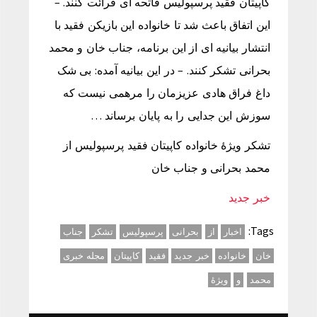
کاپیتان فقید پرسپولیس فاتحه ای قرائت کنند. –
این اتفاق باعث شد تا خانواده این بازیکن فقید با
انتشار بیانیه ای از این برنامه، جناب خان و محمد
بحرانی تشکر کنند. – در این بیانیه آمده: بی شک
داغ فراق هادی عزیزمان را مرهمی نیست که
سوزش این جدایی را به پایان برساند …
تشکر ویژۀ خانواده کاپیتان فقید پرسپولیس از
محمد بحرانی و جناب خان
خبر جدید
Tags:
اخبار
از
بحرانی
پرسپولیس
تشکر
جناب
خان
خانواده
خبر جدید
فقید
کاپیتان
مجله خبری
محمد
و
ویژۀ