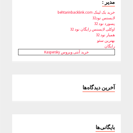
مدیر :
خرید بک لینک behtarinbacklink.com
لایسنس نود32
پسورد نود 32
اوکلی لایسنس رایگان نود 32
همیار نود 32
بهترین سئو
رایگان
خرید آنتی ویروس Kaspersky
آخرین دیدگاه‌ها
بایگانی‌ها