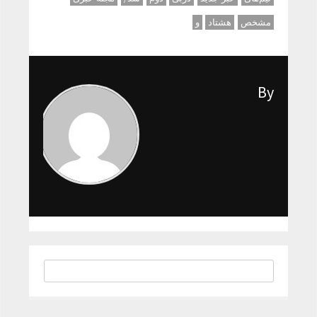
مشخص
هشتاد
و
By