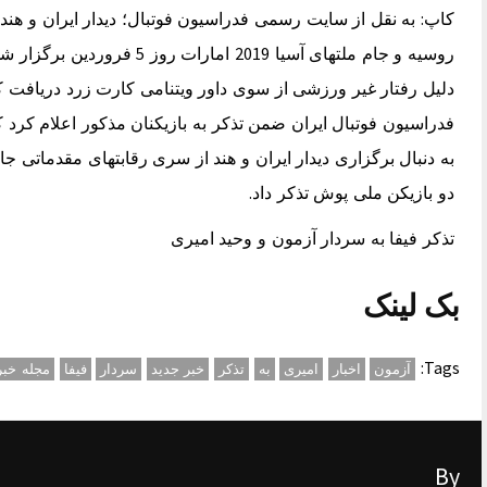
روسیه و جام ملتهای آسیا 2019 
دلیل رفتار غیر ورزشی از سوی داور ویتنامی کارت زرد دریافت کرد
فدراسیون فوتبال ایران ضمن تذکر به بازیکنان مذکور اعلام کرد 
دو بازیکن ملی پوش تذکر داد.
تذکر فیفا به سردار آزمون و وحید امیری
بک لینک
Tags:
آزمون
اخبار
امیری
به
تذکر
خبر جدید
سردار
فیفا
مجله خب
By