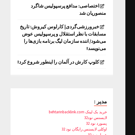
اختصاصی: مدافع پرسپولیس شاگرد
منصوریان شد
خبرورزشی‌گردی| کارلوس کیروش: تاریخ
مسابقات با نظر استقلال و پرسپولیس عوض
می‌شود/ اننده سازمان لیگ برنامه بازی‌ها را
می‌نویسد!
کلوپ کارش در آلمان را اینطور شروع کرد!
مدیر :
خرید بک لینک behtarinbacklink.com
لایسنس نود32
پسورد نود 32
اوکلی لایسنس رایگان نود 32
همیار نود 32