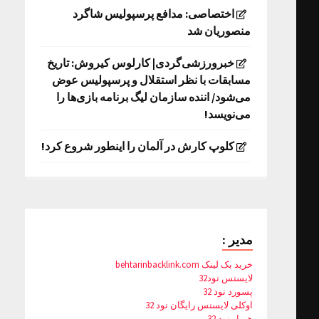
اختصاصی: مدافع پرسپولیس شاگرد
منصوریان شد
خبرورزشی‌گردی| کارلوس کیروش: تاریخ
مسابقات با نظر استقلال و پرسپولیس عوض
می‌شود/ اننده سازمان لیگ برنامه بازی‌ها را
می‌نویسد!
کلوپ کارش در آلمان را اینطور شروع کرد!
مدیر :
خرید بک لینک behtarinbacklink.com
لایسنس نود32
پسورد نود 32
اوکلی لایسنس رایگان نود 32
همیار نود 32