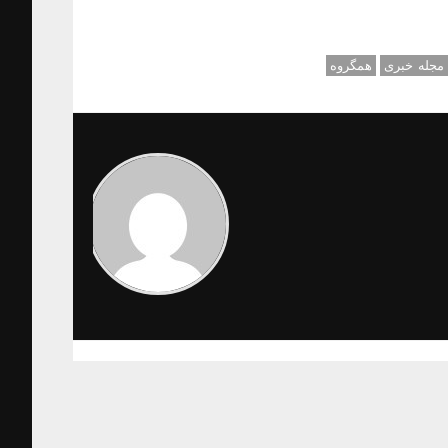
مجله خبری
همگروه