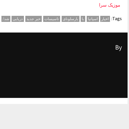
موزیک سرا
Tags:
اخبار
اسپانیا
با
بارسلونای
تاسیسات
خبر جدید
دریایی
شد/
By