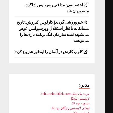
اختصاصی: مدافع پرسپولیس شاگرد
منصوریان شد
خبرورزشی‌گردی| کارلوس کیروش: تاریخ
مسابقات با نظر استقلال و پرسپولیس عوض
می‌شود/ اننده سازمان لیگ برنامه بازی‌ها را
می‌نویسد!
کلوپ کارش در آلمان را اینطور شروع کرد!
مدیر :
خرید بک لینک behtarinbacklink.com
لایسنس نود32
پسورد نود 32
اوکلی لایسنس رایگان نود 32
همیار نود 32