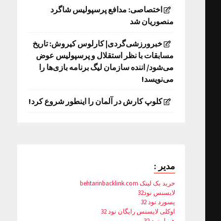
اختصاصی: مدافع پرسپولیس شاگرد
منصوریان شد
خبرورزشی‌گردی| کارلوس کیروش: تاریخ
مسابقات با نظر استقلال و پرسپولیس عوض
می‌شود/ اننده سازمان لیگ برنامه بازی‌ها را
می‌نویسد!
کلوپ کارش در آلمان را اینطور شروع کرد!
مدیر :
خرید بک لینک behtarinbacklink.com
لایسنس نود32
پسورد نود 32
اوکلی لایسنس رایگان نود 32
همیار نود 32