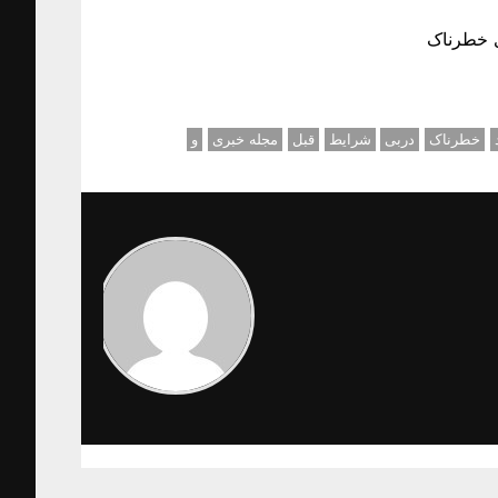
ی خطرناک
خطرناک
دربی
شرایط
قبل
مجله خبری
و