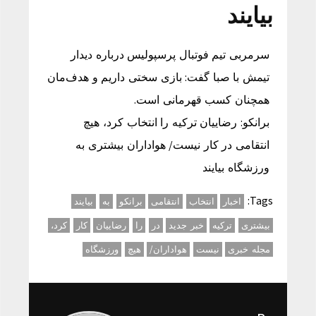
بیایند
سرمربی تیم فوتبال پرسپولیس درباره دیدار
تیمش با صبا گفت: بازی سختی داریم و هدف‌مان
همچنان کسب قهرمانی است.
برانکو: رضاییان ترکیه را انتخاب کرد، هیچ
انتقامی در کار نیست/ هواداران بیشتری به
ورزشگاه بیایند
Tags:
اخبار
انتخاب
انتقامی
برانکو
به
بیایند
بیشتری
ترکیه
خبر جدید
در
را
رضاییان
کار
کرد،
مجله خبری
نیست
هواداران/
هیچ
ورزشگاه