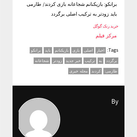
برانکو: بازیکنانم شجاعانه بازی کردند/ طارمی
باید زودتر به ترکیب اصلی برگردد
خرید رنک گوگل
مرکز فیلم
Tags:
اخبار
اصلی
بازی
بازیکنانم
باید
برانکو
برگردد
به
ترکیب
خبر جدید
زودتر
شجاعانه
طارمی:
کردند
مجله خبری
By