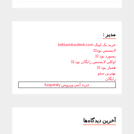
مدیر :
خرید بک لینک behtarinbacklink.com
لایسنس نود32
پسورد نود 32
اوکلی لایسنس رایگان نود 32
همیار نود 32
بهترین سئو
رایگان
خرید آنتی ویروس Kaspersky
آخرین دیدگاه‌ها