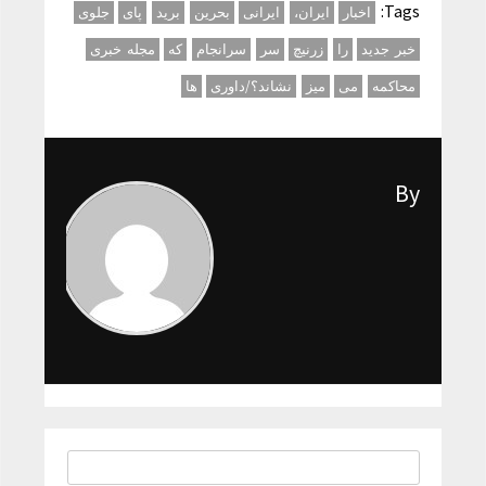
Tags:
اخبار
ایران،
ایرانی
بحرین
برید
پای
جلوی
خبر جدید
را
زرنیچ
سر
سرانجام
که
مجله خبری
محاکمه
می
میز
نشاند؟/داوری
ها
By