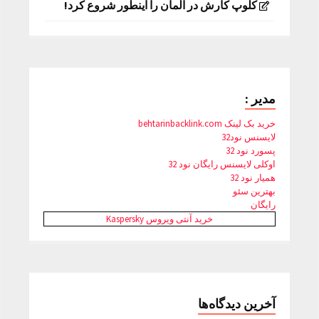
کلوپ کارش در آلمان را اینطور شروع کرد!
مدیر :
خرید بک لینک behtarinbacklink.com
لایسنس نود32
پسورد نود 32
اوکلی لایسنس رایگان نود 32
همیار نود 32
بهترین سئو
رایگان
خرید آنتی ویروس Kaspersky
آخرین دیدگاه‌ها