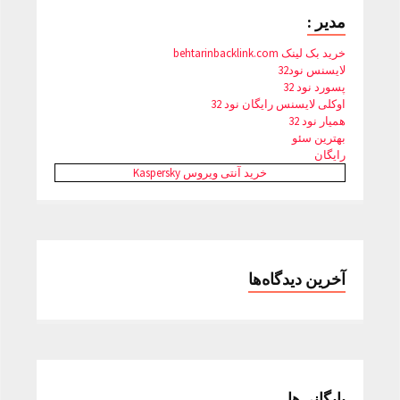
مدیر :
خرید بک لینک behtarinbacklink.com
لایسنس نود32
پسورد نود 32
اوکلی لایسنس رایگان نود 32
همیار نود 32
بهترین سئو
رایگان
خرید آنتی ویروس Kaspersky
آخرین دیدگاه‌ها
بایگانی‌ها