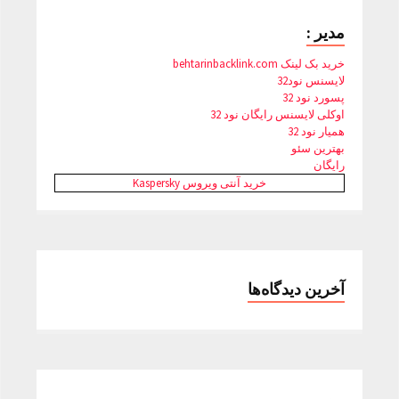
مدیر :
خرید بک لینک behtarinbacklink.com
لایسنس نود32
پسورد نود 32
اوکلی لایسنس رایگان نود 32
همیار نود 32
بهترین سئو
رایگان
خرید آنتی ویروس Kaspersky
آخرین دیدگاه‌ها