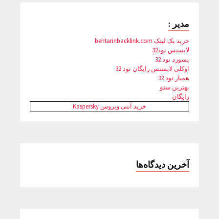
مدیر :
خرید بک لینک behtarinbacklink.com
لایسنس نود32
پسورد نود 32
اوکلی لایسنس رایگان نود 32
همیار نود 32
بهترین سئو
رایگان
خرید آنتی ویروس Kaspersky
آخرین دیدگاه‌ها