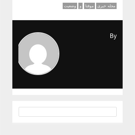
مجله خبری
موقتا
و
وضعیت
By