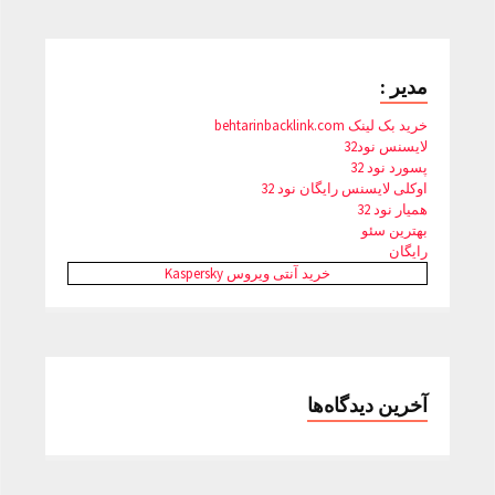
مدیر :
خرید بک لینک behtarinbacklink.com
لایسنس نود32
پسورد نود 32
اوکلی لایسنس رایگان نود 32
همیار نود 32
بهترین سئو
رایگان
خرید آنتی ویروس Kaspersky
آخرین دیدگاه‌ها