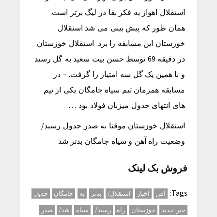
استقلال اهواز به فکر بقا در لیگ برتر است.
همان طور که پیش بینی می شد استقلال
خوزستان این مسابقه را برد. استقلال خوزستان
در دقیقه 69 توسط حسن بیت سعید به گل رسید
و با همین یک گل سه امتیاز را گرفت. – در
مسابقه همزمان تیم سیاه جامگان یکی از تیم
های انتهای جدول میزبان فولاد بود …
استقلال خوزستان موقتا به صدر جدول رسید/
وضعیت راه آهن و سیاه جامگان بدتر شد
فروش بک لینک
Tags:
آهن
اخبار
استقلال/
بدتر
به
جامگان
جدول
خبر جدید
خوزستان
راه
رسید/
سیاه
شد/
صدر