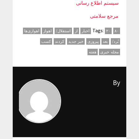
سیستم اطلاع رسانی
مرجع سلامتی
Tags:
۸۰
۲۰
اخبار
از
استقلال/
اهواز
اهوازی‌ها
بُرد/
بعد
پیروزی
خبر جدید
کردند
کسب
مجله خبری
هفته
By