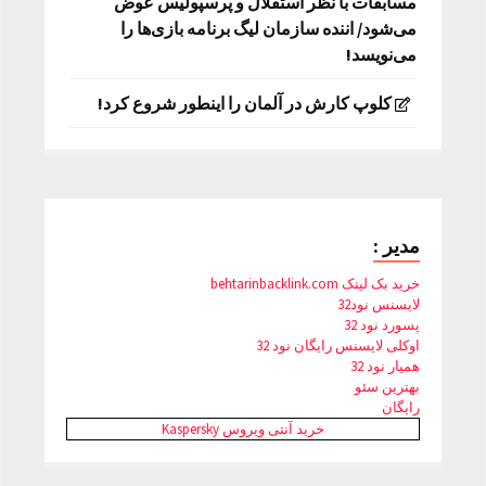
مسابقات با نظر استقلال و پرسپولیس عوض
می‌شود/ اننده سازمان لیگ برنامه بازی‌ها را
می‌نویسد!
کلوپ کارش در آلمان را اینطور شروع کرد!
مدیر :
خرید بک لینک behtarinbacklink.com
لایسنس نود32
پسورد نود 32
اوکلی لایسنس رایگان نود 32
همیار نود 32
بهترین سئو
رایگان
خرید آنتی ویروس Kaspersky