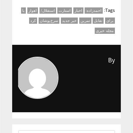
Tags:
احمدزاده:
اخبار
استارت
استقلال/
اهواز
با
برای
تقابل
تمرین
خبر جدید
سرخ‌پوشان
کرد
مجله خبری
By