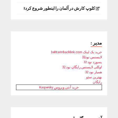
کلوپ کارش در آلمان را اینطور شروع کرد!
مدیر :
خرید بک لینک behtarinbacklink.com
لایسنس نود32
پسورد نود 32
اوکلی لایسنس رایگان نود 32
همیار نود 32
بهترین سئو
رایگان
خرید آنتی ویروس Kaspersky